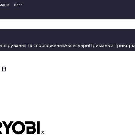
мація
Блог
кіпірування та спорядження
Аксесуари
Приманки
Прикорм
ів