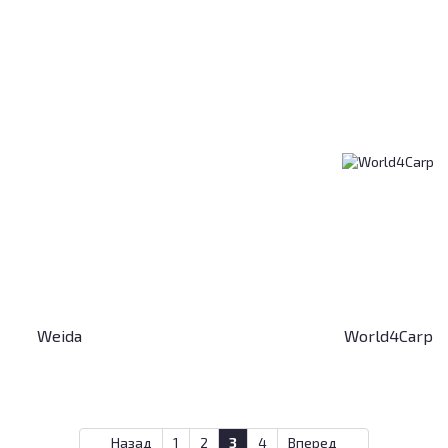
Weida
World4Carp
Назад
1
2
3
4
Вперед