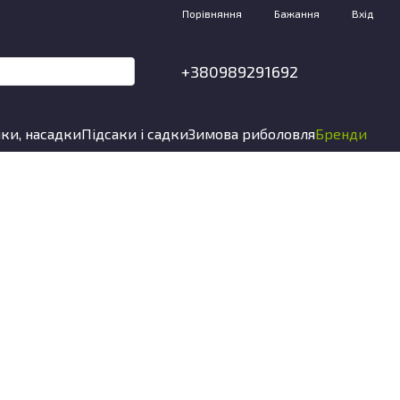
Порівняння
Бажання
Вхід
+380989291692
ки, насадки
Підсаки і садки
Зимова риболовля
Бренди