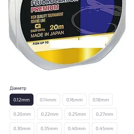
Діаметр
0.12mm
0.14mm
0.16mm
0.18mm
0.20mm
0.22mm
0.25mm
0.27mm
0.30mm
0.35mm
0.40mm
0.45mm