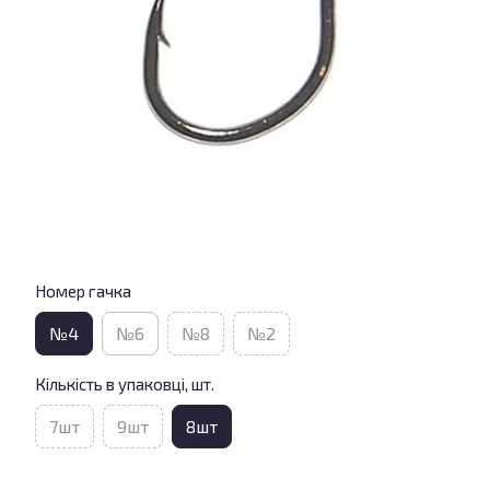
Номер гачка
№4
№6
№8
№2
Кількість в упаковці, шт.
7шт
9шт
8шт