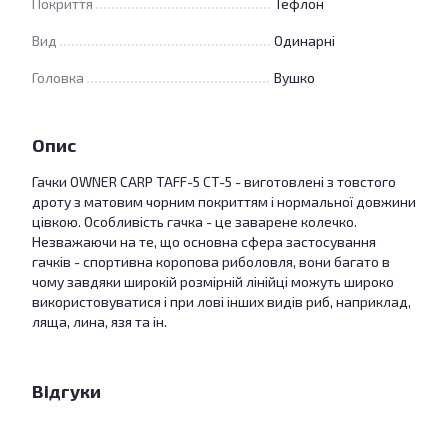
Покриття
Тефлон
Вид
Одинарні
Головка
Вушко
Опис
Гачки OWNER CARP TAFF-5 CT-5 - виготовлені з товстого
дроту з матовим чорним покриттям і нормальної довжини
цівкою. Особливість гачка - це заварене колечко.
Незважаючи на те, що основна сфера застосування
гачків - спортивна коропова риболовля, вони багато в
чому завдяки широкій розмірній лінійці можуть широко
використовуватися і при лові інших видів риб, наприклад,
ляща, лина, язя та ін.
Відгуки