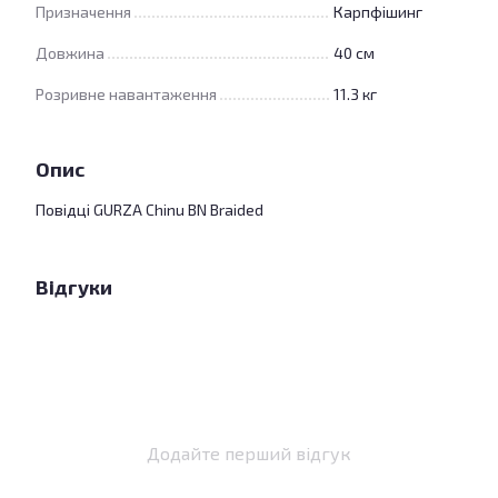
Призначення
Карпфішинг
Довжина
40 см
Розривне навантаження
11.3 кг
Опис
Повідці GURZA Chinu BN Braided
Відгуки
Додайте перший відгук