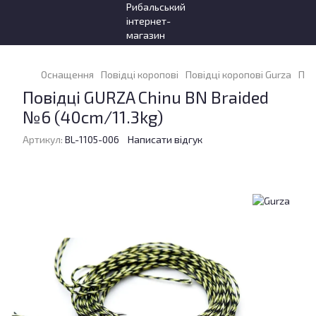
Оснащення
Повідці коропові
Повідці коропові Gurza
Пов
Повідці GURZA Chinu BN Braided
№6 (40cm/11.3kg)
Артикул:
BL-1105-006
Написати відгук