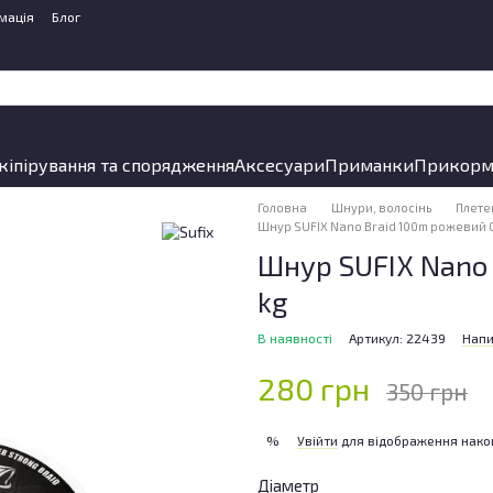
мація
Блог
кіпірування та спорядження
Аксесуари
Приманки
Прикорм
Головна
Шнури, волосінь
Плете
Шнур SUFIX Nano Braid 100m рожевий 0
Шнур SUFIX Nano
kg
В наявності
Артикул: 22439
Напи
280 грн
350 грн
Увійти
для відображення нако
%
Діаметр