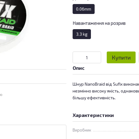
0.06mm
Навантаження на розрив
3.3 kg
Купити
Опис
Шнур NanoBraid від Sufix виконан
незмінно високу якість, однаков
ою
більшу ефективність.
Характеристики
Виробник