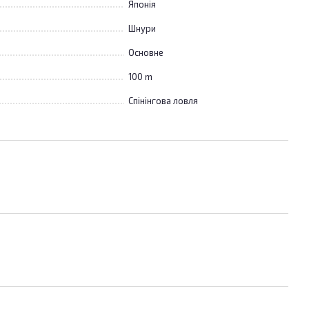
Японія
Шнури
Основне
100 m
Спінінгова ловля