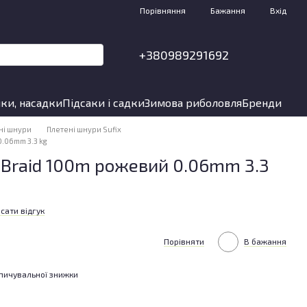
Порівняння
Бажання
Вхід
+380989291692
ки, насадки
Підсаки і садки
Зимова риболовля
Бренди
ні шнури
Плетені шнури Sufix
.06mm 3.3 kg
 Braid 100m рожевий 0.06mm 3.3
сати відгук
Порівняти
В бажання
пичувальної знижки