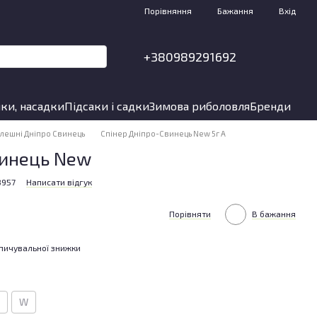
Порівняння
Бажання
Вхід
+380989291692
ки, насадки
Підсаки і садки
Зимова риболовля
Бренди
лешні Дніпро Свинець
Спінер Дніпро-Свинець New 5г A
винець New
8957
Написати відгук
Порівняти
В бажання
пичувальної знижки
W