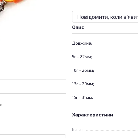
Повідомити, коли з'яви
Опис
Довжина:
5г - 22мм;
10г - 26мм;
13г - 29мм;
15г - 31мм.
ою
Характеристики
Вага, г