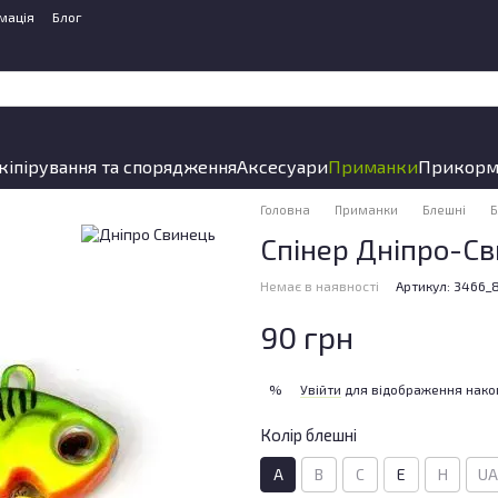
мація
Блог
кіпірування та спорядження
Аксесуари
Приманки
Прикорм
Головна
Приманки
Блешні
Б
Спінер Дніпро-С
Немає в наявності
Артикул: 3466_
90 грн
Увійти
для відображення нако
%
Колір блешні
A
B
C
E
H
UA