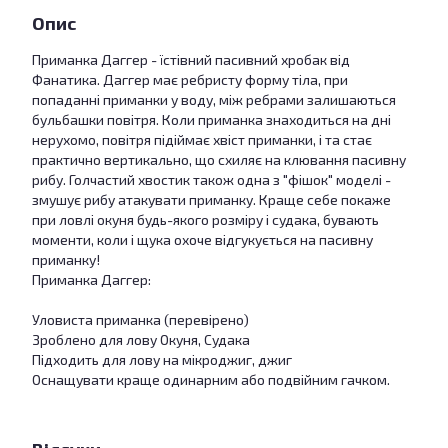
Опис
Приманка Даггер - їстівний пасивний хробак від
Фанатика. Даггер має ребристу форму тіла, при
попаданні приманки у воду, між ребрами залишаються
бульбашки повітря. Коли приманка знаходиться на дні
нерухомо, повітря підіймає хвіст приманки, і та стає
практично вертикально, що схиляє на клювання пасивну
рибу. Голчастий хвостик також одна з "фішок" моделі -
змушує рибу атакувати приманку. Краще себе покаже
при ловлі окуня будь-якого розміру і судака, бувають
моменти, коли і щука охоче відгукується на пасивну
приманку!
Приманка Даггер:
Уловиста приманка (перевірено)
Зроблено для лову Окуня, Судака
Підходить для лову на мікроджиг, джиг
Оснащувати краще одинарним або подвійним гачком.