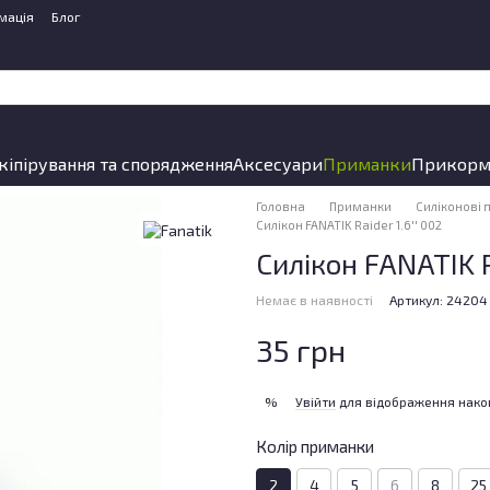
мація
Блог
кіпірування та спорядження
Аксесуари
Приманки
Прикорм
Головна
Приманки
Силіконові
Силікон FANATIK Raider 1.6'' 002
Силікон FANATIK Ra
Немає в наявності
Артикул: 24204
35 грн
Увійти
для відображення нако
%
Колір приманки
2
4
5
6
8
25