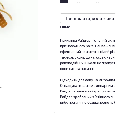
Повідомити, коли з'яви
Опис
Приманка Райдер - їстівний сил
прісноводного рака, найважлив
ефективний практично цілий рік
таких як окунь, щука, судак - 
ракоподібних і ніколи не пропус
вони ситі та пасивні.
Підходить для лову на мікроджи
Оснащувати краще одинарним а
ою
Райдер - один з найкращих іміта
Райдер зроблений з їстівного си
рибу практично безвідмовно і в б