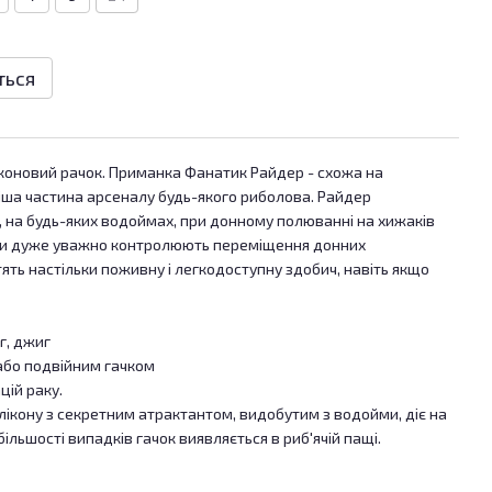
ться
іконовий рачок. Приманка Фанатик Райдер - схожа на
іша частина арсеналу будь-якого риболова. Райдер
, на будь-яких водоймах, при донному полюванні на хижаків
вони дуже уважно контролюють переміщення донних
тять настільки поживну і легкодоступну здобич, навіть якщо
г, джиг
бо подвійним гачком
цій раку.
лікону з секретним атрактантом, видобутим з водойми, діє на
ільшості випадків гачок виявляється в риб'ячій пащі.