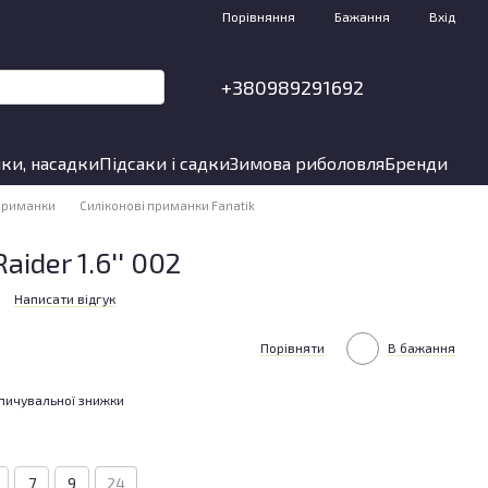
Порівняння
Бажання
Вхід
+380989291692
ки, насадки
Підсаки і садки
Зимова риболовля
Бренди
 приманки
Силіконові приманки Fanatik
ider 1.6'' 002
Написати відгук
Порівняти
В бажання
пичувальної знижки
7
9
24