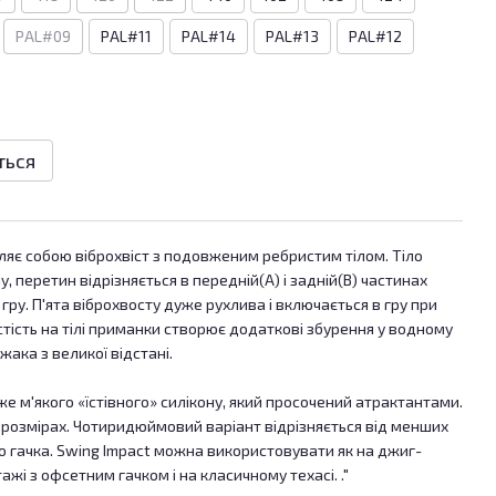
PAL#09
PAL#11
PAL#14
PAL#13
PAL#12
ться
вляє собою віброхвіст з подовженим ребристим тілом. Тіло
 перетин відрізняється в передній(А) і задній(В) частинах
гру. П'ята віброхвосту дуже рухлива і включається в гру при
стість на тілі приманки створює додаткові збурення у водному
ака з великої відстані.
е м'якого «їстівного» силікону, який просочений атрактантами.
 розмірах. Чотиридюймовий варіант відрізняється від менших
о гачка. Swing Impact можна використовувати як на джиг-
тажі з офсетним гачком і на класичному техасі. ."