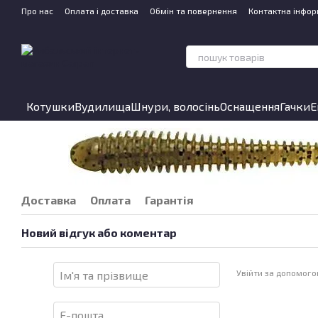
Перейти до основного контенту
Про нас
Оплата і доставка
Обмін та повернення
Контактна інфор
Котушки
Вудилища
Шнури, волосінь
Оснащення
Гачки
Е
Доставка
Оплата
Гарантія
Новий відгук або коментар
Увійти за допомог