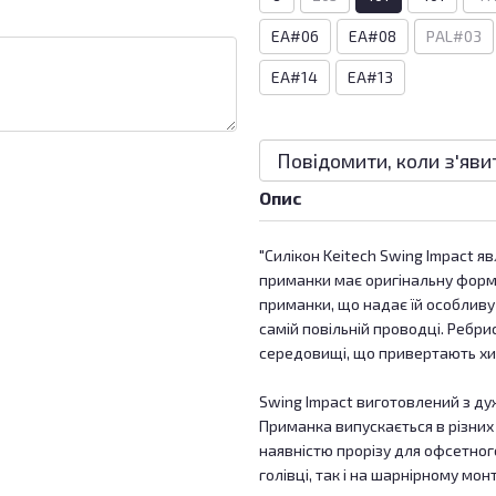
EA#06
EA#08
PAL#03
EA#14
EA#13
Повідомити, коли з'яви
Опис
"Силікон Keitech Swing Impact я
приманки має оригінальну форму,
приманки, що надає їй особливу 
самій повільній проводці. Ребри
середовищі, що привертають хиж
Swing Impact виготовлений з дуж
Приманка випускається в різних
наявністю прорізу для офсетног
голівці, так і на шарнірному мон