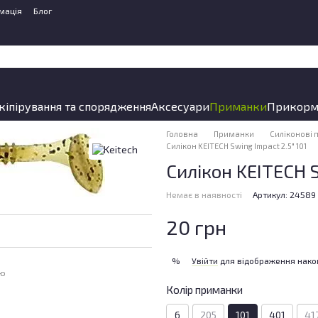
мація
Блог
кіпірування та спорядження
Аксесуари
Приманки
Прикорм
Головна
Приманки
Силіконові
Силікон KEITECH Swing Impact 2.5" 101
Силікон KEITECH S
Немає в наявності
Артикул: 24589
20 грн
Увійти
для відображення нако
%
ою
Колір приманки
6
205
101
401
41