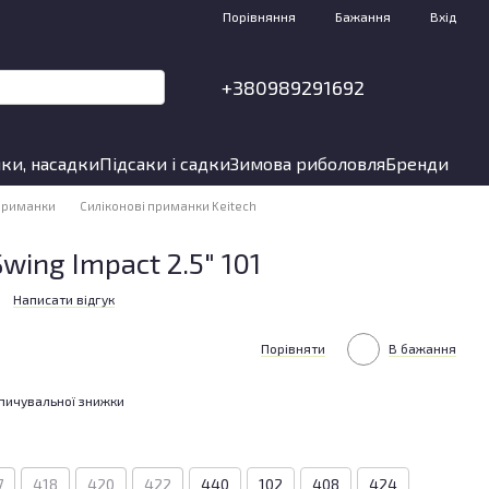
Порівняння
Бажання
Вхід
+380989291692
ки, насадки
Підсаки і садки
Зимова риболовля
Бренди
 приманки
Силіконові приманки Keitech
wing Impact 2.5" 101
Написати відгук
Порівняти
В бажання
пичувальної знижки
7
418
420
422
440
102
408
424