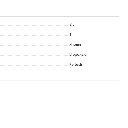
2.5
1
Японія
Віброхвіст
Keitech