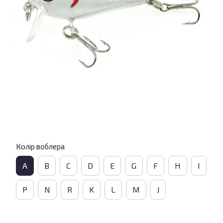
Колір воблера
A
B
C
D
E
G
F
H
I
P
N
R
K
L
M
J