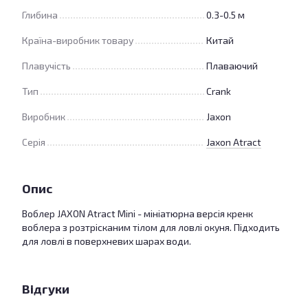
Глибина
0.3-0.5 м
Країна-виробник товару
Китай
Плавучість
Плаваючий
Тип
Crank
Виробник
Jaxon
Серія
Jaxon Atract
Опис
Воблер JAXON Atract Mini - мініатюрна версія кренк
воблера з розтрісканим тілом для ловлі окуня. Підходить
для ловлі в поверхневих шарах води.
Відгуки