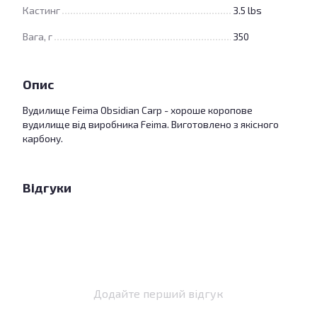
Кастинг
3.5 lbs
Вага, г
350
Опис
Вудилище Feima Obsidian Carp - хороше коропове
вудилище від виробника Feima. Виготовлено з якісного
карбону.
Відгуки
Додайте перший відгук