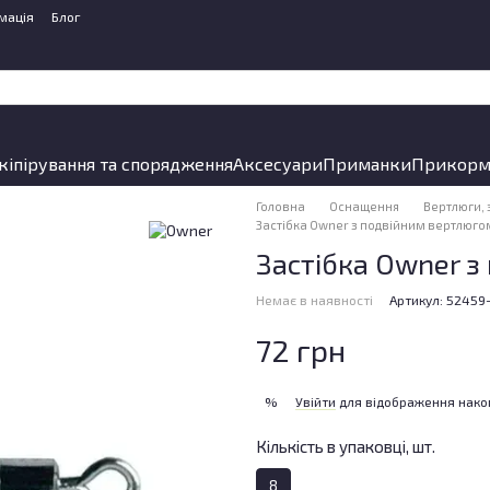
мація
Блог
кіпірування та спорядження
Аксесуари
Приманки
Прикорм
Головна
Оснащення
Вертлюги, 
Застібка Owner з подвійним вертлюго
Застібка Owner з
Немає в наявності
Артикул: 52459
72 грн
Увійти
для відображення нако
%
Кількість в упаковці, шт.
8