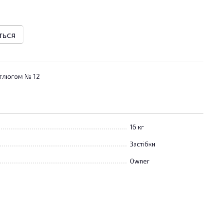
ться
ртлюгом № 12
16 кг
Застібки
Owner