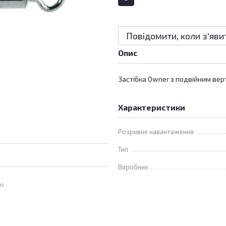
Повідомити, коли з'яви
Опис
Застібка Owner з подвійним ве
Характеристики
Розривне навантаження
Тип
Виробник
ою