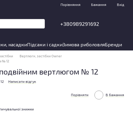
Порівняння
Бажання
Вхід
+380989291692
ки, насадки
Підсаки і садки
Зимова риболовля
Бренди
застібки
Вертлюги, застібки Owner
м № 12
 подвійним вертлюгом № 12
-12
Написати відгук
Порівняти
В бажання
пичувальної знижки