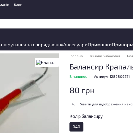
мація
Блог
кіпірування та спорядження
Аксесуари
Приманки
Прикорм
Головна
Зимова риболовля
Ба
Балансир Крапаль
В наявності
Артикул: 1289806271
80 грн
Увійти
для відображення нако
%
Колір балансиру
040