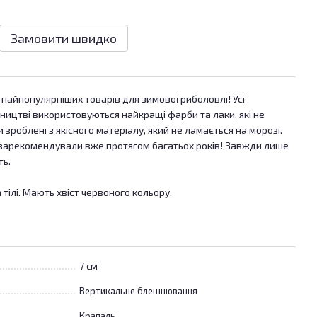
Замовити швидко
 найпопулярніших товарів для зимової риболовлі! Усі
бництві використовуються найкращі фарби та лаки, які не
 зроблені з якісного матеріалу, який не ламається на морозі.
зарекомендували вже протягом багатьох років! Завжди лише
ть.
 тілі. Мають хвіст червоного кольору.
7 см
Вертикальне блешнювання
Крапаль