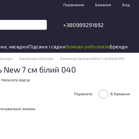
Порівняння
Бажання
Вхід
+380989291692
ки, насадки
Підсаки і садки
Зимова риболовля
Бренди
лансири
Балансири Крапаль
Балансир Крапаль New 7 см білий 040
 New 7 см білий 040
Написати відгук
Порівняти
В бажання
пичувальної знижки