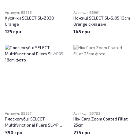
Артикул: 85955
Артикул: 85961
Кусачки SELECT SL-Z03O
Ножиці SELECT SL-SJ05 13cm
Orange
Orange складані
125 грн
145 грн
Артикул: 85957
Артикул: 85783
Плоскогубці SELECT
Ніж Carp Zoom Coated Fillet
Multifunctional Pliers SL-YP05
25cm
16cm
390 грн
275 грн