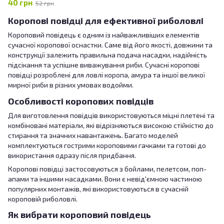
40 грн
52 грн
Коропові повідці для ефективної риболовлі
Короповий повідець є одним із найважливіших елементів
сучасної коропової оснастки. Саме від його якості, довжини та
конструкції залежить правильна подача насадки, надійність
підсікання та успішне виважування риби. Сучасні коропові
повідці розроблені для ловлі коропа, амура та іншої великої
мирної риби в різних умовах водойми.
Особливості коропових повідців
Для виготовлення повідців використовуються міцні плетені та
комбіновані матеріали, які відрізняються високою стійкістю до
стирання та значних навантажень. Багато моделей
комплектуються гострими короповими гачками та готові до
використання одразу після придбання.
Коропові повідці застосовуються з бойлами, пелетсом, поп-
апами та іншими насадками. Вони є невід'ємною частиною
популярних монтажів, які використовуються в сучасній
короповій риболовлі.
Як вибрати короповий повідець