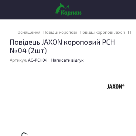
Оснащення
Повідці коропові
Повідці коропові Jaxon
Пов
Повідець JAXON короповий PCH
№04 (2шт)
Артикул:
AC-PCH04
Написати відгук