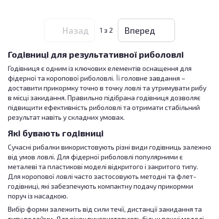
Назад
Вперед
1
з 2
Годівниці для результативної риболовлі
Годівниця є одним із ключових елементів оснащення для
фідерної та коропової риболовлі. Її головне завдання –
доставити прикормку точно в точку ловлі та утримувати рибу
в місці закидання. Правильно підібрана годівниця дозволяє
підвищити ефективність риболовлі та отримати стабільний
результат навіть у складних умовах.
Які бувають годівниці
Сучасні рибалки використовують різні види годівниць залежно
від умов ловлі. Для фідерної риболовлі популярними є
металеві та пластикові моделі відкритого і закритого типу.
Для коропової ловлі часто застосовують методні та флет-
годівниці, які забезпечують компактну подачу прикормки
поруч із насадкою.
Вибір форми залежить від сили течії, дистанції закидання та
типу водойми. Для річок використовують більш важкі моделі,