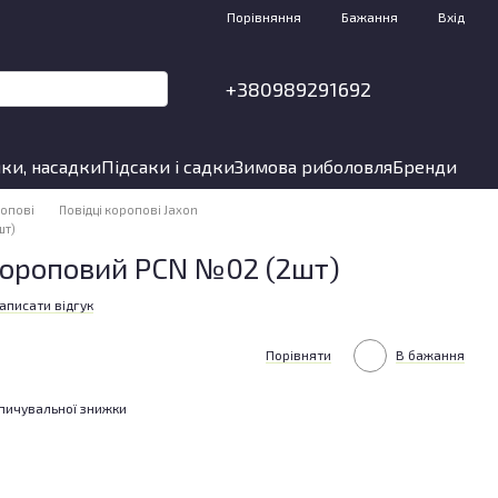
Порівняння
Бажання
Вхід
+380989291692
ки, насадки
Підсаки і садки
Зимова риболовля
Бренди
ропові
Повідці коропові Jaxon
шт)
короповий PCN №02 (2шт)
аписати відгук
Порівняти
В бажання
пичувальної знижки