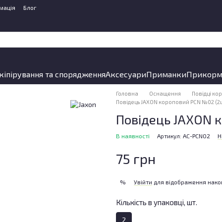
мація
Блог
кіпірування та спорядження
Аксесуари
Приманки
Прикорм
Головна
Оснащення
Повідці ко
Повідець JAXON короповий PCN №02 (2
Повідець JAXON 
В наявності
Артикул: AC-PCN02
Н
75 грн
Увійти
для відображення нако
%
Кількість в упаковці, шт.
2