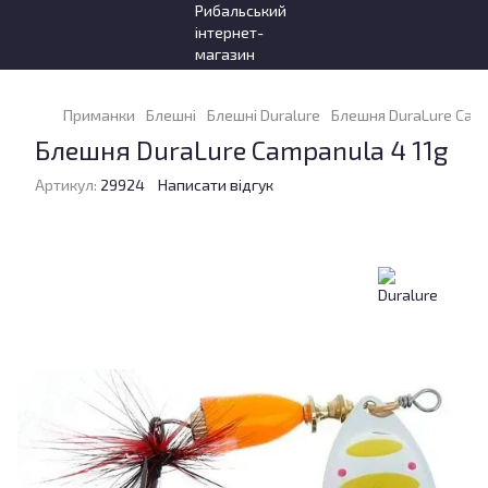
Приманки
Блешні
Блешні Duralure
Блешня DuraLure Camp
Блешня DuraLure Campanula 4 11g
Артикул:
29924
Написати відгук