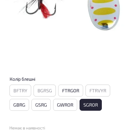
Колір блешні
BFTRY
BGRSG
FTRGOR
FTRVYR
GBRG
GSRG
GWROR
SGROR
Немає в наявності