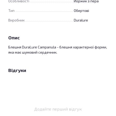
Особливості
Йоржик з пера
Тип
Обертові
Виробник
Duralure
Опис
Блешня DuraLure Campanula - блешня характерної форми,
яка має шумовий сердечник.
Відгуки
Додайте перший відгук