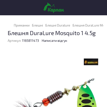
Приманки
Блешні
Блешні Duralure
Блешня DuraLure Mosq
Блешня DuraLure Mosquito 1 4.5g
Артикул:
1165811473
Написати відгук