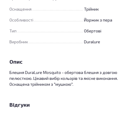
Оснащення
Трійник
Особливості
Йоржик з пера
Тип
Обертові
Виробник
Duralure
Опис
Блешня DuraLure Mosquito - обертова блешня з довгою
пелюсткою. Цікавий вибір кольорів та якісне виконання.
Оснащена трійником з "мушкою".
Відгуки