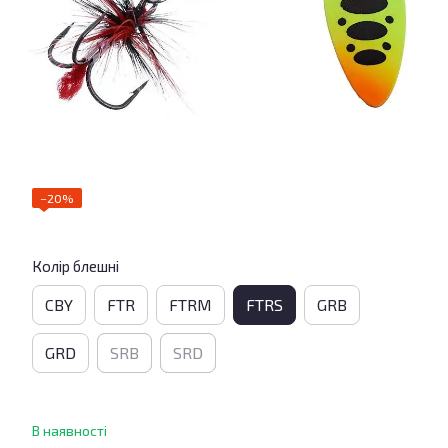
−20%
Колір блешні
CBY
FTR
FTRM
FTRS
GRB
GRD
SRB
SRD
В наявності