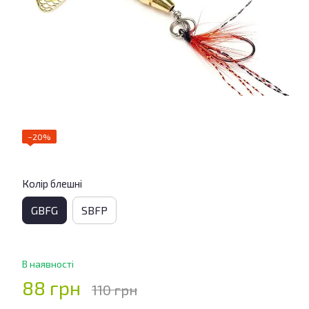
−20%
Колір блешні
GBFG
SBFP
В наявності
88 грн
110 грн