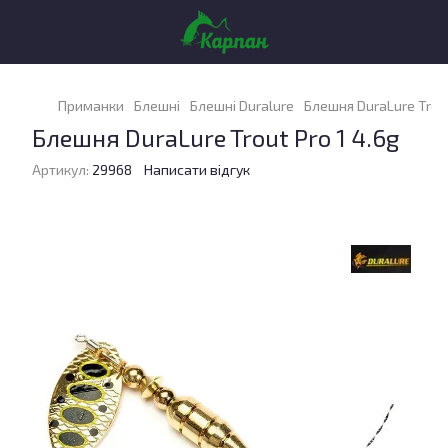
Приманки
Блешні
Блешні Duralure
Блешня DuraLure Trout
Блешня DuraLure Trout Pro 1 4.6g
Артикул:
29968
Написати відгук