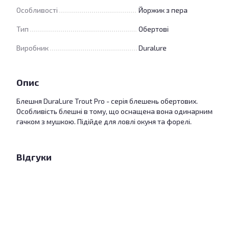
Особливості
Йоржик з пера
Тип
Обертові
Виробник
Duralure
Опис
Блешня DuraLure Trout Pro - серія блешень обертових.
Особливість блешні в тому, що оснащена вона одинарним
гачком з мушкою. Підійде для ловлі окуня та форелі.
Відгуки