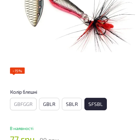
−15%
Колір блешні
GBFGGR
GBLR
SBLR
SFSBL
В наявності
77 грн