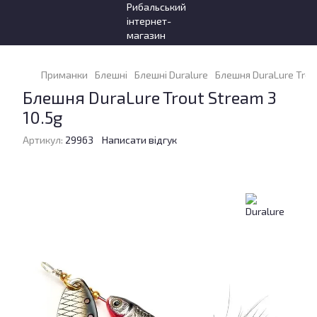
Приманки
Блешні
Блешні Duralure
Блешня DuraLure Trout
Блешня DuraLure Trout Stream 3
10.5g
Артикул:
29963
Написати відгук