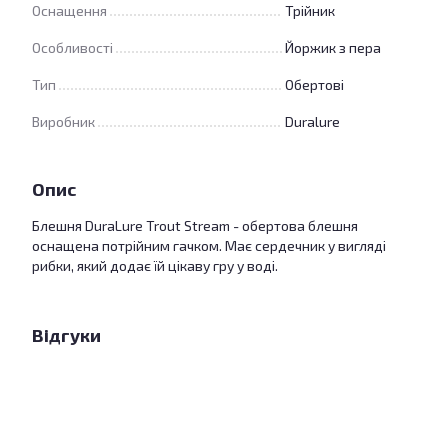
Оснащення
Трійник
Особливості
Йоржик з пера
Тип
Обертові
Виробник
Duralure
Опис
Блешня DuraLure Trout Stream - обертова блешня
оснащена потрійним гачком. Має сердечник у вигляді
рибки, який додає їй цікаву гру у воді.
Відгуки