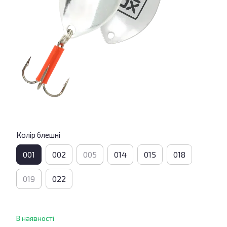
Колір блешні
001
002
005
014
015
018
019
022
В наявності