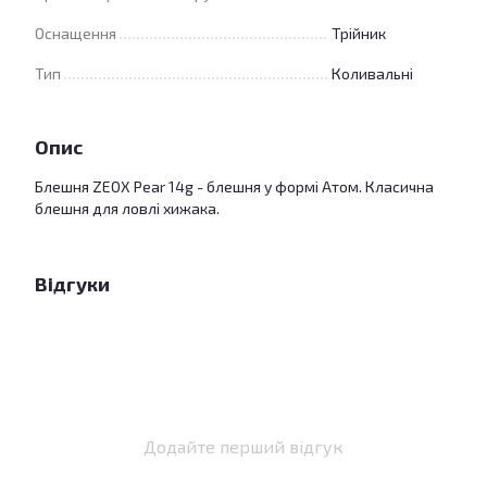
Оснащення
Трійник
Тип
Коливальні
Опис
Блешня ZEOX Pear 14g - блешня у формі Атом. Класична
блешня для ловлі хижака.
Відгуки
Додайте перший відгук