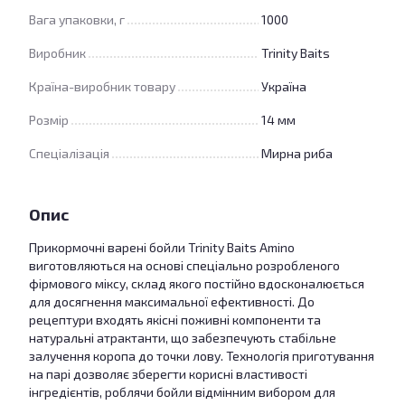
Вага упаковки, г
1000
Виробник
Trinity Baits
Країна-виробник товару
Україна
Розмір
14 мм
Спеціалізація
Мирна риба
Опис
Прикормочні варені бойли Trinity Baits Amino
виготовляються на основі спеціально розробленого
фірмового міксу, склад якого постійно вдосконалюється
для досягнення максимальної ефективності. До
рецептури входять якісні поживні компоненти та
натуральні атрактанти, що забезпечують стабільне
залучення коропа до точки лову. Технологія приготування
на парі дозволяє зберегти корисні властивості
інгредієнтів, роблячи бойли відмінним вибором для