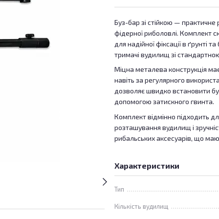
Буз-бар зі стійкою — практичне
фідерної риболовлі. Комплект с
для надійної фіксації в ґрунті т
тримачі вудилищ зі стандартною
Міцна металева конструкція має 
навіть за регулярного використ
дозволяє швидко встановити буз-
допомогою затискного гвинта.
Комплект відмінно підходить дл
розташування вудилищ і зручніст
рибальських аксесуарів, що маю
Характеристики
Тип
Кількість вудилищ