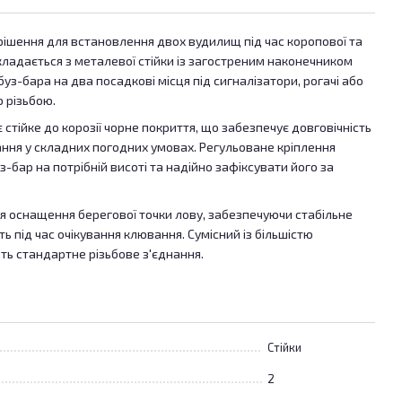
 рішення для встановлення двох вудилищ під час коропової та
кладається з металевої стійки із загостреним наконечником
а буз-бара на два посадкові місця під сигналізатори, рогачі або
 різьбою.
стійке до корозії чорне покриття, що забезпечує довговічність
ання у складних погодних умовах. Регульоване кріплення
бар на потрібній висоті та надійно зафіксувати його за
я оснащення берегової точки лову, забезпечуючи стабільне
ь під час очікування клювання. Сумісний із більшістю
ть стандартне різьбове з'єднання.
Стійки
2