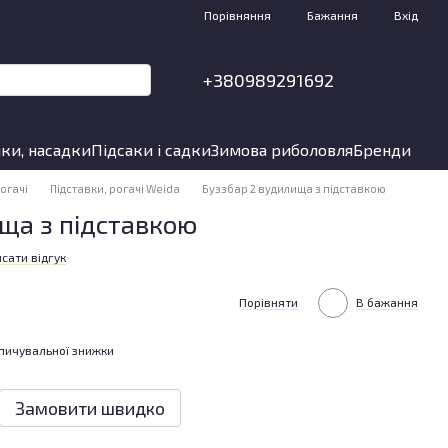
Порівняння
Бажання
Вхід
+380989291692
ки, насадки
Підсаки і садки
Зимова риболовля
Бренди
рогачі
Підставки, рогачі Weida
Буззбар 2 вудилища з підставкою
ща з підставкою
сати відгук
Порівняти
В бажання
пичувальної знижки
Замовити швидко