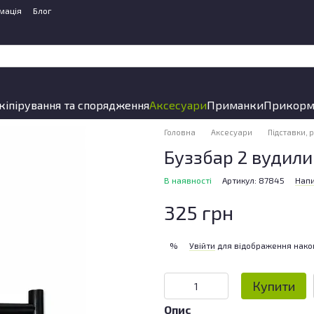
мація
Блог
кіпірування та спорядження
Аксесуари
Приманки
Прикорм
Головна
Аксесуари
Підставки, 
Буззбар 2 вудили
В наявності
Артикул: 87845
Напи
325 грн
Увійти
для відображення нако
%
Купити
Опис