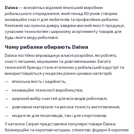
Daiwa
— всесвітньо відомий японський виробник
рибальського спорядження, який понад 60 років створює
інноваційні снасті для любителів та професійних рибалок.
Компанія заслужила довіру завдяки високій якості продукції,
сучасним технологіям і широкому асортименту товарів для
будь-якого виду риболовлі.
Чому рибалки обирають Daiwa
Daiwa постійно впроваджує власні розробки, які роблять
снасті легшими, міцнішими та довговічнішими. Багато
технологій бренду стали еталоном у рибальській індустрії та
використовуються у моделях різних цінових категорій.
японська якість і надійність;
інноваційні технології виробництва;
широкий вибір снастей для всіх видів риболовлі;
довговічні матеріали та висока точність виготовлення;
моделі як для початківців, так і для спортсменів.
У каталозі Carpan представлені популярні товари Daiwa:
безінерційні та коропові котушки, спінінгові, фідерні й коропові