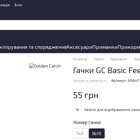
мація
Блог
кіпірування та спорядження
Аксесуари
Приманки
Прикорм
Головна
Гачки
Одинарні
Оди
Гачки GC Basic F
Немає в наявності
Артикул: 30847
55 грн
Увійти
для відображення нако
%
Номер гачка
№8
№10