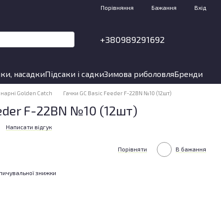
Порівняння
Бажання
Вхід
+380989291692
ки, насадки
Підсаки і садки
Зимова риболовля
Бренди
нарні Golden Catch
Гачки GC Basic Feeder F-22BN №10 (12шт)
eeder F-22BN №10 (12шт)
Написати відгук
Порівняти
В бажання
пичувальної знижки