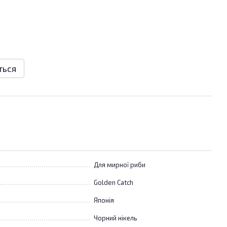
ться
Для мирної риби
Golden Catch
Японія
Чорний нікель