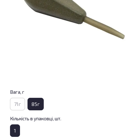
Вага, г
71г
85г
Кількість в упаковці, шт.
1