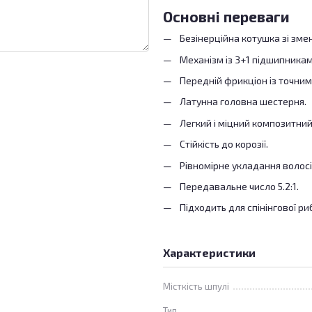
Основні переваги
Безінерційна котушка зі зм
Механізм із 3+1 підшипникам
Передній фрикціон із точни
Латунна головна шестерня.
Легкий і міцний композитний
Стійкість до корозії.
Рівномірне укладання волосі
Передавальне число 5.2:1.
Підходить для спінінгової р
Характеристики
Місткість шпулі
Тип