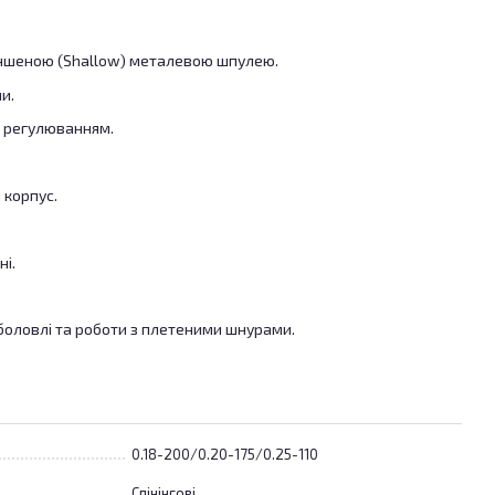
еншеною (Shallow) металевою шпулею.
и.
м регулюванням.
 корпус.
ні.
иболовлі та роботи з плетеними шнурами.
0.18-200/0.20-175/0.25-110
Спінінгові