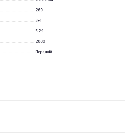
269
3+1
5.2:1
2000
Передній