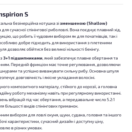
spirion S
альна безінерційна котушка зі
зменшеною (Shallow)
ля сучасної спінінгової риболовлі. Вона поєднує плавний хід,
кцію, що робить її чудовим вибором як для початківців, так і
 особливо добре підходить для використання з плетеними
ля дозволяє обійтися без великої кількості бекінгу.
із
3+1 підшипниками
, який забезпечує плавне обертання та
енням. Передній фрикціон має точне регулювання, дозволяючи
шнурами та успішно виважувати сильну рибу. Основна шпуля
зпечує довговічність і якісне укладання волосіні.
ного композитного матеріалу, стійкого до корозії, а головна
дійну роботу механізму навіть при регулярному використанні.
нь вібрацій під час обертання, а передавальне число 5.2:1
я більшості видів спінінгових приманок.
інним вибором для ловлі окуня, щуки, судака, головня та іншого
очі характеристики, сучасний дизайн і доступну ціну,
влю в різних умовах.