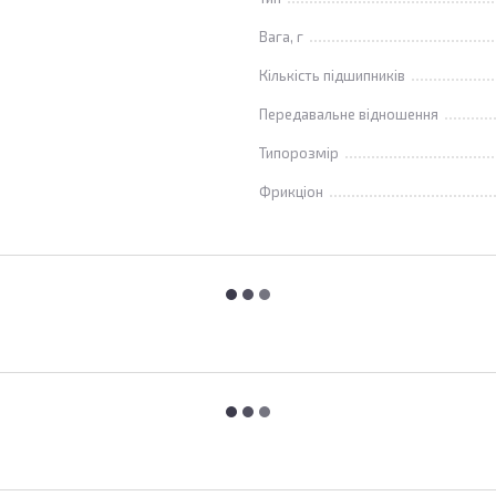
Вага, г
Кількість підшипників
Передавальне відношення
Типорозмір
Фрикціон