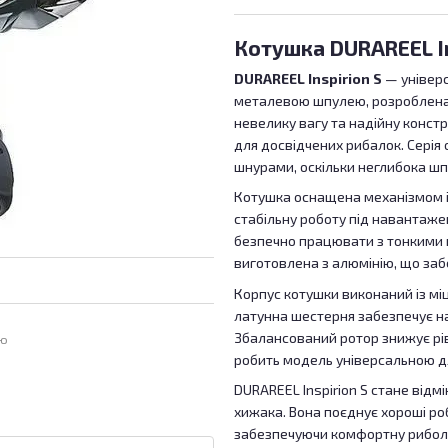
Котушка DURAREEL In
DURAREEL Inspirion S
— універс
металевою шпулею, розроблена д
невелику вагу та надійну констру
для досвідчених рибалок. Серія
шнурами, оскільки неглибока шпу
Котушка оснащена механізмом 
стабільну роботу під навантаж
безпечно працювати з тонкими 
виготовлена з алюмінію, що забе
Корпус котушки виконаний із міц
латунна шестерня забезпечує на
Збалансований ротор знижує ріве
ою
робить модель універсальною дл
DURAREEL Inspirion S стане відм
хижака. Вона поєднує хороші роб
забезпечуючи комфортну риболо