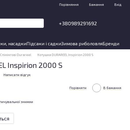
Порівняння
Бажання
Вхід
+380989291692
ки, насадки
Підсаки і садки
Зимова риболовля
Бренди
Спінінгові Durareel
Котушка DURAREEL Inspirion 2000 S
 Inspirion 2000 S
Написати відгук
Порівняти
В бажання
пичувальної знижки
ться