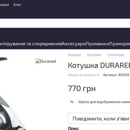
мація
Блог
кіпірування та спорядження
Аксесуари
Приманки
Прикорм
Головна
Котушки
Спінінгові
Котушка DURAREEL
Немає в наявності
Артикул: 80939
770 грн
Увійти
для відображення нако
%
Повідомити, коли з'яви
Опис