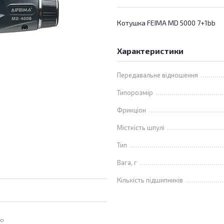
Котушка FEIMA MD 5000 7+1bb
Характеристики
Передавальне відношення
Типорозмір
Фрикціон
Місткість шпулі
Тип
Вага, г
Кількість підшипників
ою