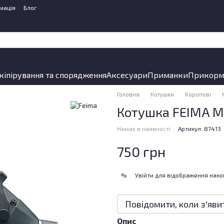
мація
Блог
кіпірування та спорядження
Аксесуари
Приманки
Прикорм
Головна
Котушки
Коропові
Котушка FEIMA M
Немає в наявності
Артикул: 87413
750 грн
Увійти
для відображення нако
%
Повідомити, коли з'яви
Опис