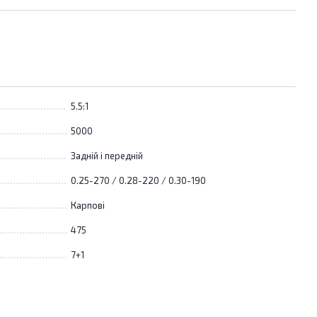
5.5:1
5000
Задній і передній
0.25-270 / 0.28-220 / 0.30-190
Карпові
475
7+1