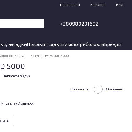
Порівняння
Бажання
Вхід
+380989291692
ки, насадки
Підсаки і садки
Зимова риболовля
Бренди
Коропові Feima
Котушка FEIMA MD 5000
D 5000
Написати відгук
Порівняти
В бажання
пичувальної знижки
ться