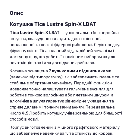
Опис
Котушка Tica Lustre Spin-X LBAT
Tica Lustre Spin-X LBAT
— універсальна безінерційна
котушка, яка чудово підходить для спінінгової,
поплавкової та легкої фідерної риболовлі. Серія поєднує
фірмову якість Tica, плавний хід, надійний механізм і
доступну ціну, що робить її відмінним вибором як для
початківців, так і для досвідчених рибалок.
Котушка оснащена
7 кульковими підшипниками
(залежно від типорозміру), які забезпечують плавне та
стабільне обертання механізму. Передній фрикціон
дозволяє точно налаштувати гальмівне зусилля для
роботи з тонкою волосінню або плетеним шнуром, а
алюмінієва шпуля гарантує рівномірне укладання та
сприяє далеким і точним закиданням. Передавальне
число
4.9:1
робить котушку універсальною для більшості
способів ловлі.
Корпус виготовлений із міцного графітового матеріалу,
що забезпечує невелику вагу та стійкість до корозії.