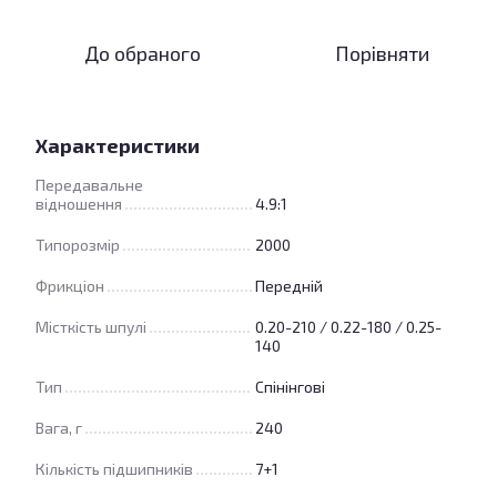
До обраного
Порівняти
Характеристики
Передавальне
відношення
4.9:1
Типорозмір
2000
Фрикціон
Передній
Місткість шпулі
0.20-210 / 0.22-180 / 0.25-
140
Тип
Спінінгові
Вага, г
240
Кількість підшипників
7+1