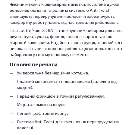
Якісний механізм рівномірної намотки, посилена дужка
волосіневкладача та ролик із системою Anti Twist
зменшують перекручування волосіні й забезпечують
комфортну роботу навіть під час тривалих риболовель.
Tica Lustre Spin-X LBAT стане чудовим вибором для ловлі
окуня, щуки, судака, форелі, головня, карася та іншої
мирної й хижої риби. Надійність конструкції, плавний хід і
висока якість виготовлення роблять цю модель однією з
найкращих у своєму ціновому сегменті.
Основні переваги
Універсальна безінерційна котушка.
Плавний механізм із 7 підшипниками (залежно від
моделі).
Передній фрикціон із точним регулюванням.
Міцна алюмінієва шпуля.
Легкий графітовий корпус.
Система Anti Twist для зменшення перекручування
волосіні.