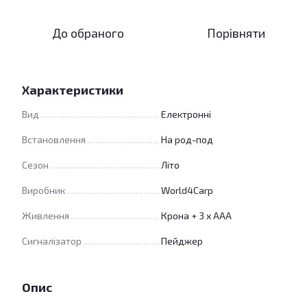
До обраного
Порівняти
Характеристики
Вид
Електронні
Встановлення
На род-под
Сезон
Літо
Виробник
World4Carp
Живлення
Крона + 3 x AAA
Сигналізатор
Пейджер
Опис