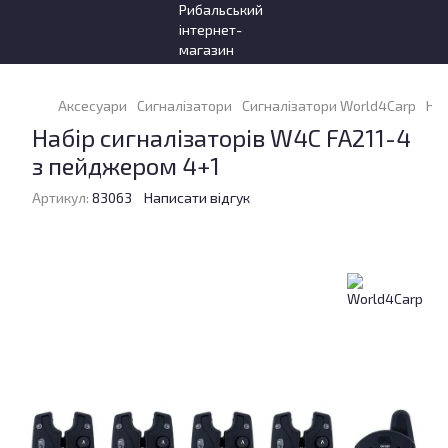
Аксесуари
Сигналізатори
Сигналізатори World4Carp
Наб
Набір сигналізаторів W4C FA211-4
з пейджером 4+1
Артикул:
83063
Написати відгук