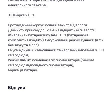
електронного свінгера.
3. Пейджер 1 шт.
Протиударний корпус, повний захист від вологи.
Дальність прийому до 120 м. на відкритій місцевості;
Живлення - батарея типу ААА, 3 шт (батарейки в
комплект не входять); Регульований режим гучності (в т.ч.
без звуку та вібро);
Смуга індикації інтенсивності та напрямки клювання з LED
світлодіодів,
Режим пам'яті поклевок всіх сигналізаторів (блимає
світлодіод відповідного сигналізатора),
Індикація батареї.
Відгуки