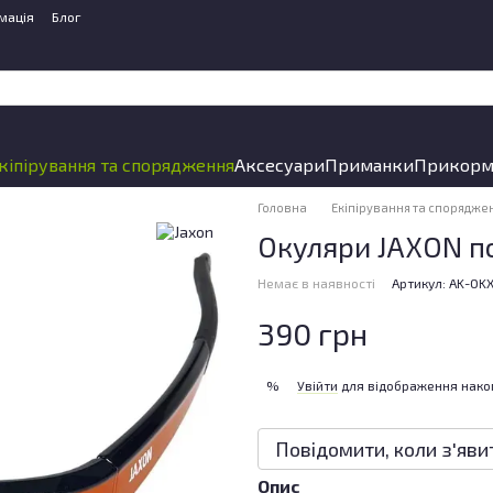
мація
Блог
кіпірування та спорядження
Аксесуари
Приманки
Прикорм
Головна
Екіпірування та спорядже
Окуляри JAXON п
Немає в наявності
Артикул: AK-OK
390 грн
Увійти
для відображення нако
%
Повідомити, коли з'яви
Опис