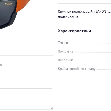
Окуляри поляризаційні JAXON кол
поляризація.
Характеристики
Тип лінзи
Колір лінз
Виробник
ою
Країна-виробник товару