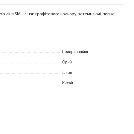
ір лінз SM - лінзи графітового кольору, затемняючі, повна
Поляризаційні
Сірий
Jaxon
Китай