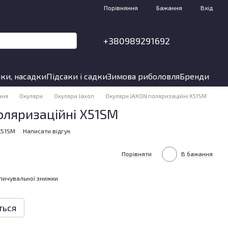
Порівняння
Бажання
Вхід
+380989291692
ки, насадки
Підсаки і садки
Зимова риболовля
Бренди
ння
Окуляри
Окуляри Jaxon
Окуляри JAXON поляризаційні X51SM
оляризаційні X51SM
X51SM
Написати відгук
Порівняти
В бажання
пичувальної знижки
ться