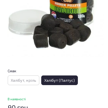
Смак
Халібут, кріль
Халібут (Палтус)
В наявності
90 грн