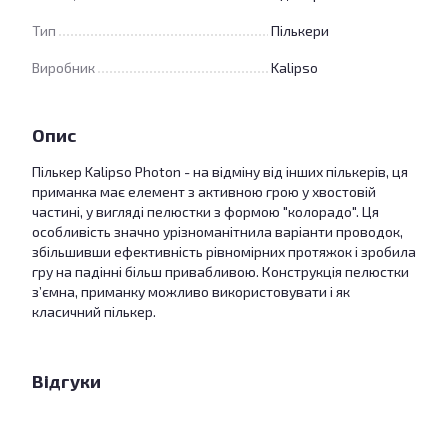
Тип
Пількери
Виробник
Kalipso
Опис
Пількер Kalipso Photon - на відміну від інших пількерів, ця
приманка має елемент з активною грою у хвостовій
частині, у вигляді пелюстки з формою "колорадо". Ця
особливість значно урізноманітнила варіанти проводок,
збільшивши ефективність рівномірних протяжок і зробила
гру на падінні більш привабливою. Конструкція пелюстки
з’ємна, приманку можливо використовувати і як
класичний пількер.
Відгуки