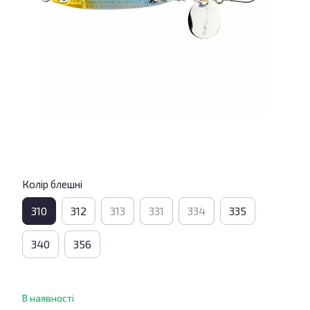
Колір блешні
310
312
313
331
334
335
340
356
В наявності