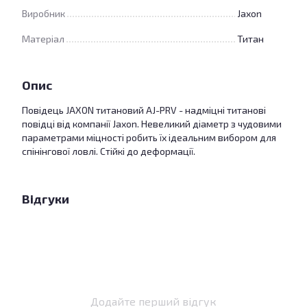
Виробник
Jaxon
Матеріал
Титан
Опис
Повідець JAXON титановий AJ-PRV - надміцні титанові
повідці від компанії Jaxon. Невеликий діаметр з чудовими
параметрами міцності робить їх ідеальним вибором для
спінінгової ловлі. Стійкі до деформації.
Відгуки
Додайте перший відгук