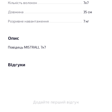
Кількість волокон
7х7
Довжина
35 см
Розривне навантаження
7 кг
Опис
Повідець MISTRALL 7x7
Відгуки
Додайте перший відгук