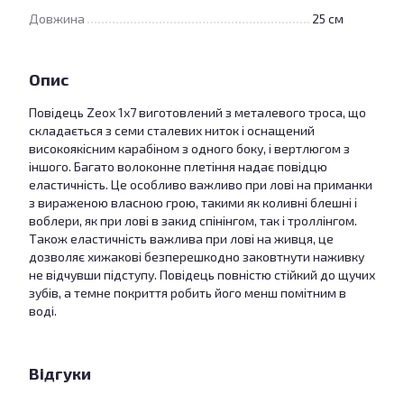
Довжина
25 см
Опис
Повідець Zeox 1х7 виготовлений з металевого троса, що
складається з семи сталевих ниток і оснащений
високоякісним карабіном з одного боку, і вертлюгом з
іншого. Багато волоконне плетіння надає повідцю
еластичність. Це особливо важливо при лові на приманки
з вираженою власною грою, такими як коливні блешні і
воблери, як при лові в закид спінінгом, так і троллінгом.
Також еластичність важлива при лові на живця, це
дозволяє хижакові безперешкодно заковтнути наживку
не відчувши підступу. Повідець повністю стійкий до щучих
зубів, а темне покриття робить його менш помітним в
воді.
Відгуки