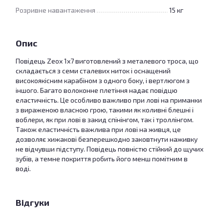
Розривне навантаження
15 кг
Опис
Повідець Zeox 1х7 виготовлений з металевого троса, що
складається з семи сталевих ниток і оснащений
високоякісним карабіном з одного боку, і вертлюгом з
іншого. Багато волоконне плетіння надає повідцю
еластичність. Це особливо важливо при лові на приманки
з вираженою власною грою, такими як коливні блешні і
воблери, як при лові в закид спінінгом, так і троллінгом.
Також еластичність важлива при лові на живця, це
дозволяє хижакові безперешкодно заковтнути наживку
не відчувши підступу. Повідець повністю стійкий до щучих
зубів, а темне покриття робить його менш помітним в
воді.
Відгуки