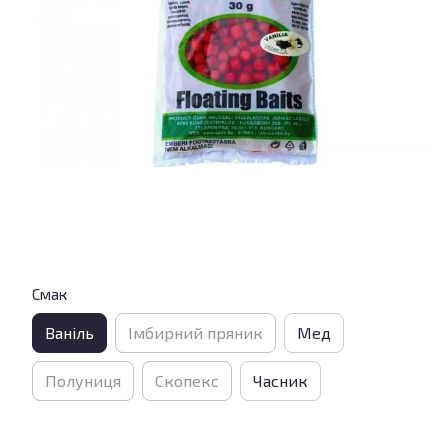
Смак
Ваніль
Імбирний пряник
Мед
Полуниця
Скопекс
Часник