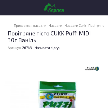
Прикормки, насадки
Насадки
Насадки Cukk
Повітряне ті
Повітряне тісто CUKK Puffi MIDI
30г Ваніль
Артикул:
26743
Написати відгук