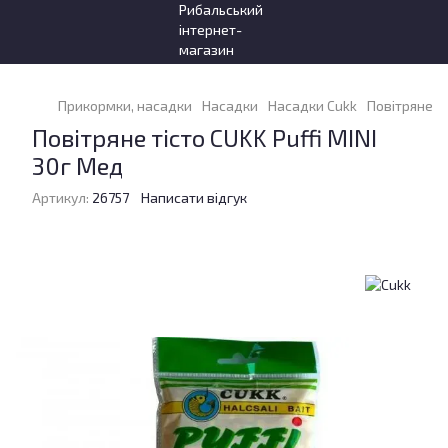
Прикормки, насадки
Насадки
Насадки Cukk
Повітряне ті
Повітряне тісто CUKK Puffi MINI
30г Мед
Артикул:
26757
Написати відгук