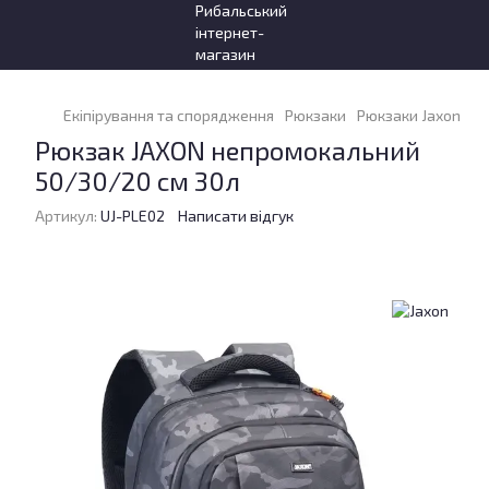
Екіпірування та спорядження
Рюкзаки
Рюкзаки Jaxon
Рю
Рюкзак JAXON непромокальний
50/30/20 см 30л
Артикул:
UJ-PLE02
Написати відгук