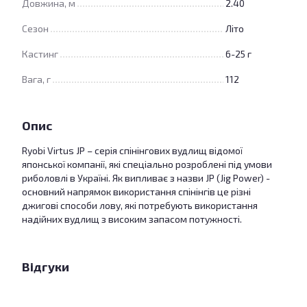
Довжина, м
2.40
Сезон
Літо
Кастинг
6-25 г
Вага, г
112
Опис
Ryobi Virtus JP – серія спінінгових вудлищ відомої
японської компанії, які спеціально розроблені під умови
риболовлі в Україні. Як випливає з назви JP (Jig Power) -
основний напрямок використання спінінгів це різні
джигові способи лову, які потребують використання
надійних вудлищ з високим запасом потужності.
Відгуки