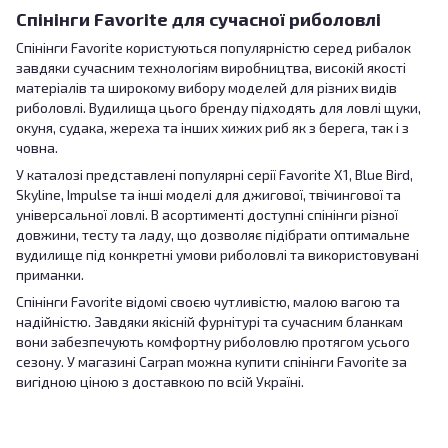
Спінінги Favorite для сучасної риболовлі
Спінінги Favorite користуються популярністю серед рибалок
завдяки сучасним технологіям виробництва, високій якості
матеріалів та широкому вибору моделей для різних видів
риболовлі. Вудилища цього бренду підходять для ловлі щуки,
окуня, судака, жереха та інших хижих риб як з берега, так і з
човна.
У каталозі представлені популярні серії Favorite X1, Blue Bird,
Skyline, Impulse та інші моделі для джигової, твічингової та
універсальної ловлі. В асортименті доступні спінінги різної
довжини, тесту та ладу, що дозволяє підібрати оптимальне
вудилище під конкретні умови риболовлі та використовувані
приманки.
Спінінги Favorite відомі своєю чутливістю, малою вагою та
надійністю. Завдяки якісній фурнітурі та сучасним бланкам
вони забезпечують комфортну риболовлю протягом усього
сезону. У магазині Carpan можна купити спінінги Favorite за
вигідною ціною з доставкою по всій Україні.