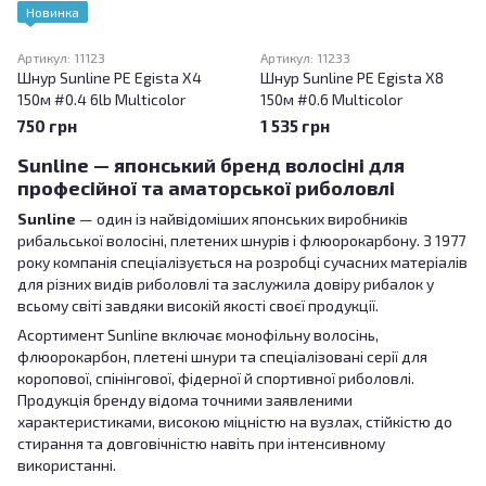
Новинка
Артикул: 11123
Артикул: 11233
Шнур Sunline PE Egista X4
Шнур Sunline PE Egista X8
150м #0.4 6lb Multicolor
150м #0.6 Multicolor
750 грн
1 535 грн
Sunline — японський бренд волосіні для
професійної та аматорської риболовлі
Sunline
— один із найвідоміших японських виробників
рибальської волосіні, плетених шнурів і флюорокарбону. З 1977
року компанія спеціалізується на розробці сучасних матеріалів
для різних видів риболовлі та заслужила довіру рибалок у
всьому світі завдяки високій якості своєї продукції.
Асортимент Sunline включає монофільну волосінь,
флюорокарбон, плетені шнури та спеціалізовані серії для
коропової, спінінгової, фідерної й спортивної риболовлі.
Продукція бренду відома точними заявленими
характеристиками, високою міцністю на вузлах, стійкістю до
стирання та довговічністю навіть при інтенсивному
використанні.