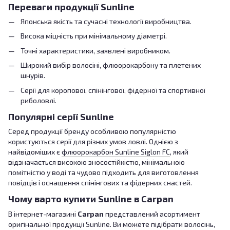
Переваги продукції Sunline
Японська якість та сучасні технології виробництва.
Висока міцність при мінімальному діаметрі.
Точні характеристики, заявлені виробником.
Широкий вибір волосіні, флюорокарбону та плетених
шнурів.
Серії для коропової, спінінгової, фідерної та спортивної
риболовлі.
Популярні серії Sunline
Серед продукції бренду особливою популярністю
користуються серії для різних умов ловлі. Однією з
найвідоміших є
флюорокарбон Sunline Siglon FC
, який
відзначається високою зносостійкістю, мінімальною
помітністю у воді та чудово підходить для виготовлення
повідців і оснащення спінінгових та фідерних снастей.
Чому варто купити Sunline в Carpan
В інтернет-магазині
Carpan
представлений асортимент
оригінальної продукції Sunline. Ви можете підібрати волосінь,