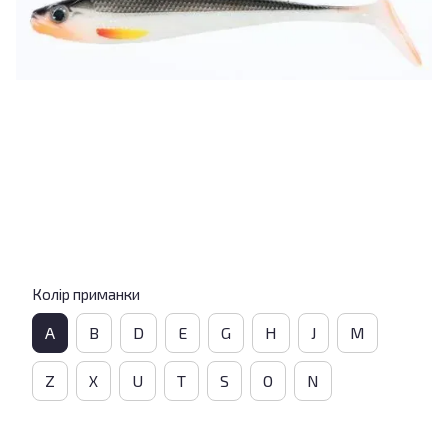
Колір приманки
A
B
D
E
G
H
J
M
Z
X
U
T
S
O
N