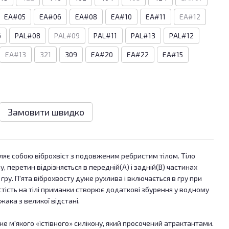
EA#05
EA#06
EA#08
EA#10
EA#11
EA#12
6
PAL#08
PAL#09
PAL#11
PAL#13
PAL#12
EA#13
321
309
EA#20
EA#22
EA#15
Замовити швидко
вляє собою віброхвіст з подовженим ребристим тілом. Тіло
 перетин відрізняється в передній(А) і задній(В) частинах
гру. П'ята віброхвосту дуже рухлива і включається в гру при
стість на тілі приманки створює додаткові збурення у водному
ака з великої відстані.
е м'якого «їстівного» силікону, який просочений атрактантами.