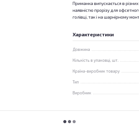
Приманка випускається в різних
наявністю прорізу для офсетног
голівці, так і на шарнірному мон
Характеристики
Довжина
Кількість в упаковці, шт.
Країна-виробник товару
Тип
Виробник