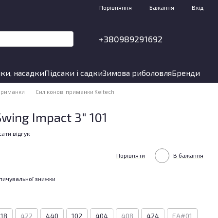
Порівняння
Бажання
Вхід
+380989291692
ки, насадки
Підсаки і садки
Зимова риболовля
Бренди
 приманки
Силіконові приманки Keitech
wing Impact 3" 101
ати відгук
Порівняти
В бажання
пичувальної знижки
18
422
440
102
404
408
424
EA#01