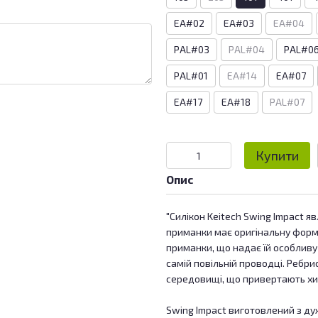
EA#02
EA#03
EA#04
PAL#03
PAL#04
PAL#0
PAL#01
EA#14
EA#07
EA#17
EA#18
PAL#07
Купити
Опис
"Силікон Keitech Swing Impact я
приманки має оригінальну форму,
приманки, що надає їй особливу 
самій повільній проводці. Ребри
середовищі, що привертають хиж
Swing Impact виготовлений з дуж