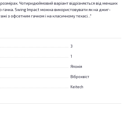
 розмірах. Чотиридюймовий варіант відрізняється від менших
о гачка. Swing Impact можна використовувати як на джиг-
тажі з офсетним гачком і на класичному техасі. ."
3
1
Японія
Віброхвіст
Keitech