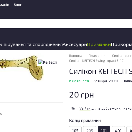
мація
Блог
кіпірування та спорядження
Аксесуари
Приманки
Прикорм
Головна
Приманки
Силіконові
Силікон KEITECH Swing Impact 3" 101
Силікон KEITECH S
В наявності
Артикул: 28311
Напис
20 грн
Увійти
для відображення нако
%
ою
Колір приманки
105
205
101
401
4