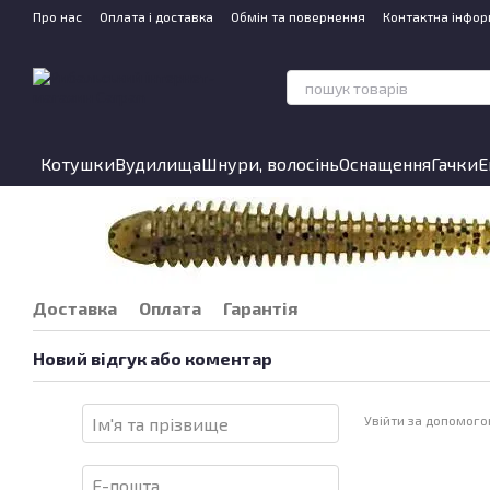
Перейти до основного контенту
Про нас
Оплата і доставка
Обмін та повернення
Контактна інфор
Котушки
Вудилища
Шнури, волосінь
Оснащення
Гачки
Е
Доставка
Оплата
Гарантія
Новий відгук або коментар
Увійти за допомог