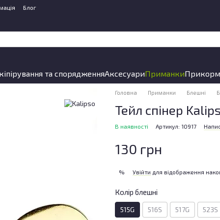
мація
Блог
кіпірування та спорядження
Аксесуари
Приманки
Прикорм
Головна
Приманки
Блешні
Б
Тейл спінер Kalips
В наявності
Артикул: 10917
Напис
130 грн
Увійти
для відображення нако
%
Колір блешні
515G
516S
517G
523S