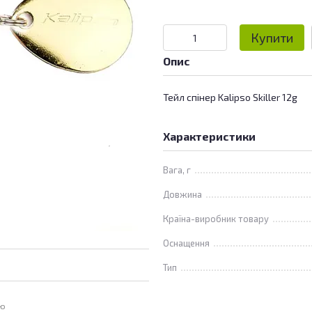
Купити
Опис
Тейл спінер Kalipso Skiller 12g
Характеристики
Вага, г
Довжина
Країна-виробник товару
Оснащення
Тип
ою