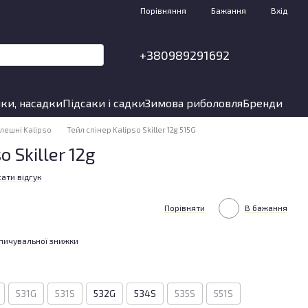
Порівняння
Бажання
Вхід
+380989291692
ки, насадки
Підсаки і садки
Зимова риболовля
Бренди
лешні Kalipso
Тейл спінер Kalipso Skiller 12g 515G
o Skiller 12g
ати відгук
Порівняти
В бажання
пичувальної знижки
531G
531S
532G
534S
535S
551S