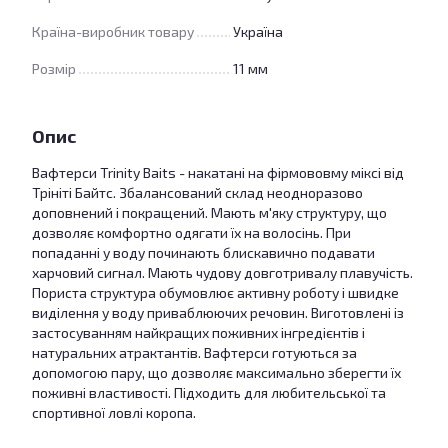
Країна-виробник товару
Україна
Розмір
11 мм
Опис
Вафтерси Trinity Baits - накатані на фірмововму міксі від
Трініті Байтс. Збалансований склад неодноразово
доповнений і покращений. Мають м'яку структуру, що
дозволяє комфортно одягати їх на волосінь. При
попаданні у воду починають блискавично подавати
харчовий сигнал. Мають чудову довготривалу плавучість.
Пориста структура обумовлює активну роботу і швидке
виділення у воду приваблюючих речовин. Виготовлені із
застосуванням найкращих поживних інгредієнтів і
натуральних атрактантів. Вафтерси готуються за
допомогою пару, що дозволяє максимально зберегти їх
поживні властивості. Підходить для любительської та
спортивної ловлі коропа.