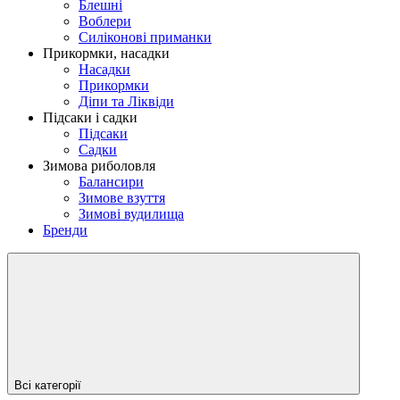
Блешні
Воблери
Силіконові приманки
Прикормки, насадки
Насадки
Прикормки
Діпи та Ліквіди
Підсаки і садки
Підсаки
Садки
Зимова риболовля
Балансири
Зимове взуття
Зимові вудилища
Бренди
Всі категорії