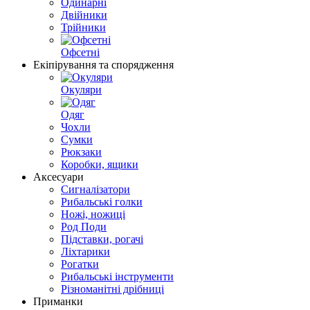
Одинарні
Двійники
Трійники
Офсетні
Екіпірування та спорядження
Окуляри
Одяг
Чохли
Сумки
Рюкзаки
Коробки, ящики
Аксесуари
Сигналізатори
Рибальські голки
Ножі, ножиці
Род Поди
Підставки, рогачі
Ліхтарики
Рогатки
Рибальські інструменти
Різноманітні дрібниці
Приманки