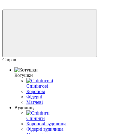
Carpan
Котушки
Спінінгові
Коропові
Фідерні
Матчеві
Вудилища
Спінінги
Коропові вудилища
Фідерні вудилища