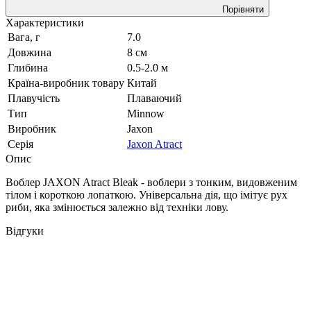
Порівняти
Характеристики
Вага, г
7.0
Довжина
8 см
Глибина
0.5-2.0 м
Країна-виробник товару
Китай
Плавучість
Плаваючий
Тип
Minnow
Виробник
Jaxon
Серія
Jaxon Atract
Опис
Воблер JAXON Atract Bleak - воблери з тонким, видовженим
тілом і короткою лопаткою. Універсальна дія, що імітує рух
риби, яка змінюється залежно від техніки лову.
Відгуки