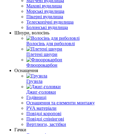
Матчеві вудилища
Махові вудилища
Морські вудилища
Пікерні вудилища
Телескопічні вудилища
Болонські вудилища
Шнури, волосінь
Волосінь для риболовлі
Плетені шнури
Флюорокарбон
Оснащення
Грузила
Джиг-головки
Годівниці
Оснащення та елементи монтажу
PVA матеріали
Повідці коропові
Повідці спінінгові
Вертлюги, застібки
Гачки