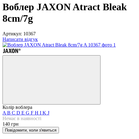
Воблер JAXON Atract Bleak
8cm/7g
Артикул:
10367
Написати відгук
Колір воблера
A
B
C
D
E
G
F
H
I
K
J
Немає в наявності
140 грн
Повідомити, коли з'явиться